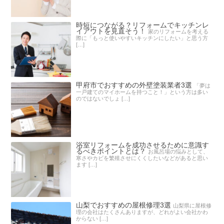
時短につながる？リフォームでキッチンレ
イアウトを見直そう！
家のリフォームを考える
際に「もっと使いやすいキッチンにしたい」と思う方
[…]
甲府市でおすすめの外壁塗装業者3選
「夢は
一戸建てのマイホームを持つこと！」という方は多い
のではないでしょ […]
浴室リフォームを成功させるために意識す
るべきポイントとは？
お風呂場の悩みとして、
寒さやカビを繁殖させにくくしたいなどがあると思い
ます […]
山梨でおすすめの屋根修理3選
山梨県に屋根修
理の会社はたくさんありますが、どれがよい会社かわ
からない […]