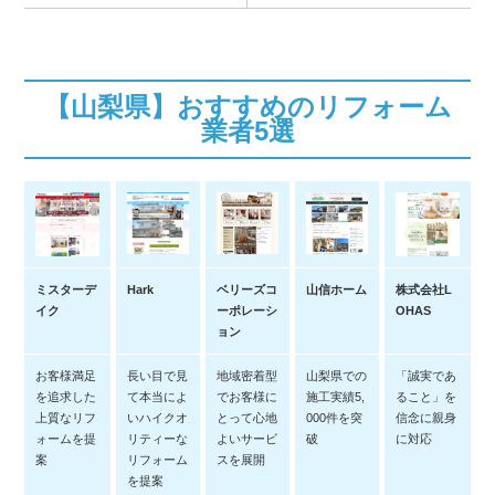
【山梨県】おすすめのリフォーム
業者5選
ミスターデ
Hark
ベリーズコ
山信ホーム
株式会社L
イク
ーポレーシ
OHAS
ョン
お客様満足
長い目で見
地域密着型
山梨県での
「誠実であ
を追求した
て本当によ
でお客様に
施工実績5,
ること」を
上質なリフ
いハイクオ
とって心地
000件を突
信念に親身
ォームを提
リティーな
よいサービ
破
に対応
案
リフォーム
スを展開
を提案