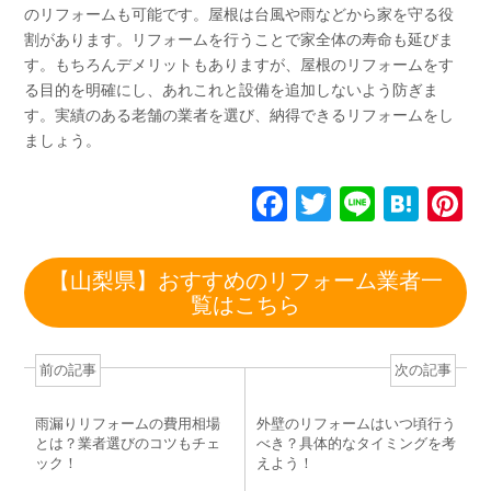
のリフォームも可能です。屋根は台風や雨などから家を守る役
割があります。リフォームを行うことで家全体の寿命も延びま
す。もちろんデメリットもありますが、屋根のリフォームをす
る目的を明確にし、あれこれと設備を追加しないよう防ぎま
す。実績のある老舗の業者を選び、納得できるリフォームをし
ましょう。
F
T
Li
H
P
a
wi
n
at
n
c
tt
e
e
e
【山梨県】おすすめのリフォーム業者一
e
er
n
e
覧はこちら
b
a
st
o
前の記事
次の記事
o
雨漏りリフォームの費用相場
外壁のリフォームはいつ頃行う
k
とは？業者選びのコツもチェ
べき？具体的なタイミングを考
ック！
えよう！