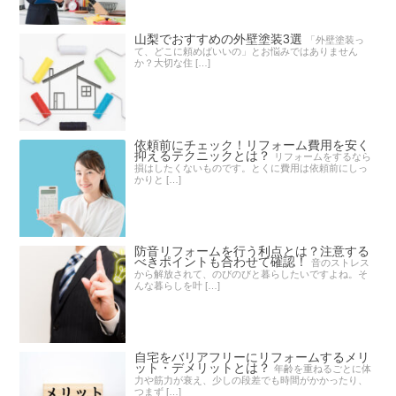
山梨でおすすめの外壁塗装3選
「外壁塗装っ
て、どこに頼めばいいの」とお悩みではありません
か？大切な住 […]
依頼前にチェック！リフォーム費用を安く
抑えるテクニックとは？
リフォームをするなら
損はしたくないものです。とくに費用は依頼前にしっ
かりと […]
防音リフォームを行う利点とは？注意する
べきポイントも合わせて確認！
音のストレス
から解放されて、のびのびと暮らしたいですよね。そ
んな暮らしを叶 […]
自宅をバリアフリーにリフォームするメリ
ット・デメリットとは？
年齢を重ねるごとに体
力や筋力が衰え、少しの段差でも時間がかかったり、
つまず […]