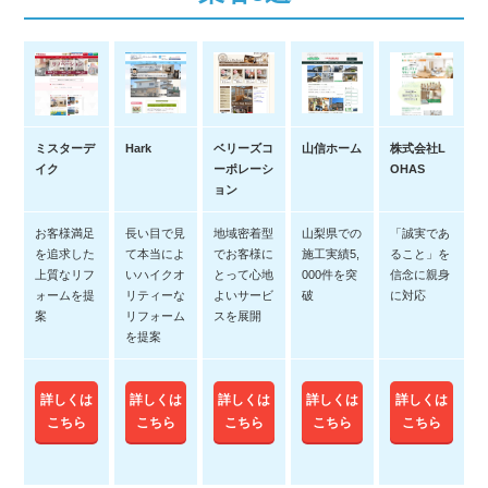
ミスターデ
Hark
ベリーズコ
山信ホーム
株式会社L
イク
ーポレーシ
OHAS
ョン
お客様満足
長い目で見
地域密着型
山梨県での
「誠実であ
を追求した
て本当によ
でお客様に
施工実績5,
ること」を
上質なリフ
いハイクオ
とって心地
000件を突
信念に親身
ォームを提
リティーな
よいサービ
破
に対応
案
リフォーム
スを展開
を提案
詳しくは
詳しくは
詳しくは
詳しくは
詳しくは
こちら
こちら
こちら
こちら
こちら