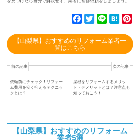
を見つけたら自分で解決せず、業者に補修依頼をしましょう。
F
T
Li
H
P
a
wi
n
at
n
c
tt
e
e
e
【山梨県】おすすめのリフォーム業者一
e
er
n
e
覧はこちら
b
a
st
o
前の記事
次の記事
o
依頼前にチェック！リフォー
屋根をリフォームするメリッ
k
ム費用を安く抑えるテクニッ
ト・デメリットとは？注意点も
クとは？
知っておこう！
【山梨県】おすすめのリフォーム
業者5選