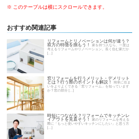
おすすめ関連記事
リフォームとリノベーションは何が違う？
双方の特徴を掴もう！
家を持つ人なら、一度は
考えるリフォームやリノベーション。長く住む家だか
[…]
窓リフォームを行うメリット・デメリット
とは？行う際のポイントも解説！
簡単に住ま
いをよりよくできる「窓リフォーム」を知っています
か？窓の部分 […]
時短につながる？リフォームでキッチンレ
イアウトを見直そう！
家のリフォームを考える
際に「もっと使いやすいキッチンにしたい」と思う方
[…]